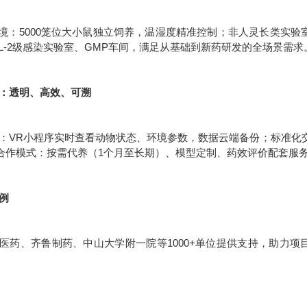
环境：5000笼位大小鼠独立饲养，温湿度精准控制；非人灵长类实验室
SL-2级感染实验室、GMP车间，满足从基础到新药研发的全场景需求
服务：透明、高效、可溯
：VR小程序实时查看动物状态、环境参数，数据云端备份；标准化交
合作模式：按需代养（1个月至长期）、模型定制、药效评价配套服
案例
医药、齐鲁制药、中山大学附一院等1000+单位提供支持，助力项目