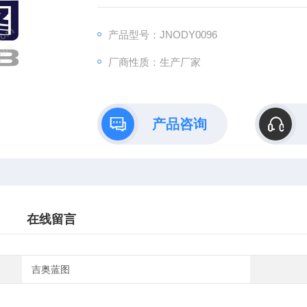
您是否因课题繁重而无暇顾及动物繁育管理？
是否担心实验动物的标准化饲养影响数据准确
产品型号：JNODY0096
或因特殊模型（如SPF级、基因编辑动物）的
厂商性质：生产厂家
选择代养服务，让我们解决一切后顾之忧，助
产品咨询
在线留言
吉奥蓝图