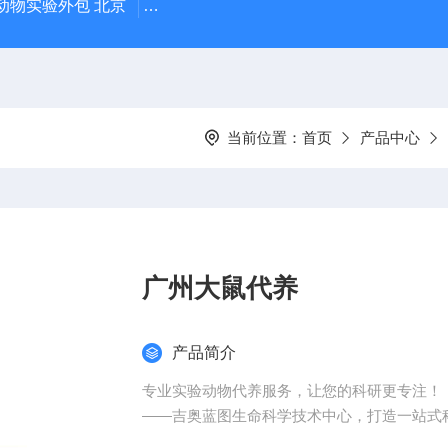
动物实验外包 北京
人源肿瘤细胞异种移植（CDX）小鼠模型
当前位置：
首页
产品中心
广州大鼠代养
产品简介
专业实验动物代养服务，让您的科研更专注！
——吉奥蓝图生命科学技术中心，打造一站式
为什么选择实验动物代养？