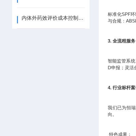
标准化SPF
内体外药效评价成本控制指南：从高通量筛选到3D生物打印的降本增效路径
与合规：AB
3. 全流程
智能监管系统
D申报；灵活
4. 行业标杆
我们已为恒瑞
向。
特色成果：