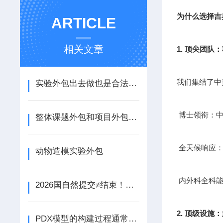
为什么选择吉
ARTICLE
相关文章
1. 顶尖团队
我们集结了中
实验外包出去做也是合法的 您花钱买时间 精力去治病救人
博士领衔：中
整体课题外包和项目外包-为什么越来越多的企业选择实验外包?
全天候响应：
动物造模实验外包
内外科全科能
2026国自然提交≠结束！注意：评审期新增“动态报告”，事关立项！
2. 顶级设施
PDX模型的构建过程通常包括以下步骤