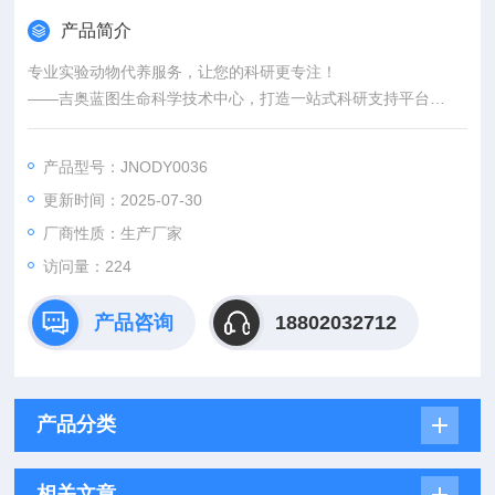
产品简介
专业实验动物代养服务，让您的科研更专注！
——吉奥蓝图生命科学技术中心，打造一站式科研支持平台
为什么选择实验动物代养？
您是否因课题繁重而无暇顾及动物繁育管理？
产品型号：JNODY0036
是否担心实验动物的标准化饲养影响数据准确性？
更新时间：2025-07-30
或因特殊模型（如SPF级、基因编辑动物）的养护难题而困扰？
选择代养服务，让我们解决一切后顾之忧，助您专注核心研究！
厂商性质：生产厂家
访问量：224
产品咨询
18802032712
产品分类
相关文章