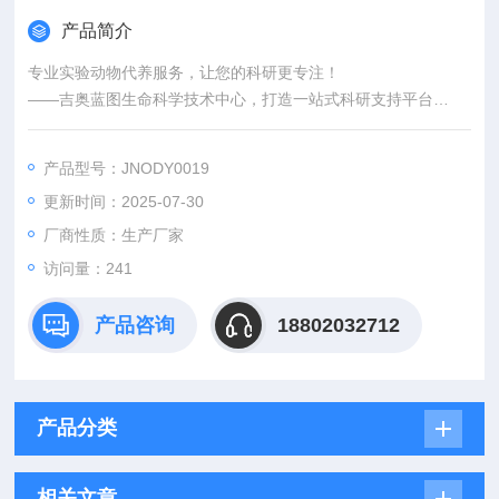
产品简介
专业实验动物代养服务，让您的科研更专注！
——吉奥蓝图生命科学技术中心，打造一站式科研支持平台
为什么选择实验动物代养？
您是否因课题繁重而无暇顾及动物繁育管理？
产品型号：JNODY0019
是否担心实验动物的标准化饲养影响数据准确性？
更新时间：2025-07-30
或因特殊模型（如SPF级、基因编辑动物）的养护难题而困扰？
选择代养服务，让我们解决一切后顾之忧，助您专注核心研究！
厂商性质：生产厂家
访问量：241
产品咨询
18802032712
产品分类
相关文章