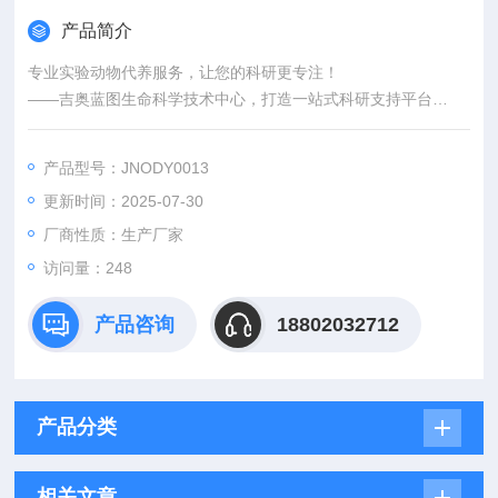
产品简介
专业实验动物代养服务，让您的科研更专注！
——吉奥蓝图生命科学技术中心，打造一站式科研支持平台
为什么选择实验动物代养？
您是否因课题繁重而无暇顾及动物繁育管理？
产品型号：JNODY0013
是否担心实验动物的标准化饲养影响数据准确性？
更新时间：2025-07-30
或因特殊模型（如SPF级、基因编辑动物）的养护难题而困扰？
选择代养服务，让我们解决一切后顾之忧，助您专注核心研究！
厂商性质：生产厂家
访问量：248
产品咨询
18802032712
产品分类
相关文章