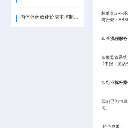
标准化SPF
内体外药效评价成本控制指南：从高通量筛选到3D生物打印的降本增效路径
与合规：AB
3. 全流程
智能监管系统
D申报；灵活
4. 行业标杆
我们已为恒瑞
向。
特色成果：