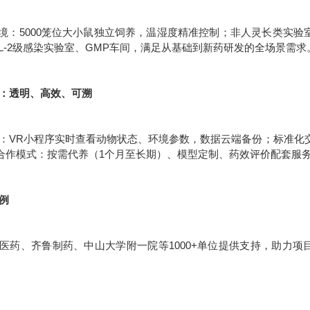
环境：5000笼位大小鼠独立饲养，温湿度精准控制；非人灵长类实验室
SL-2级感染实验室、GMP车间，满足从基础到新药研发的全场景需求
服务：透明、高效、可溯
：VR小程序实时查看动物状态、环境参数，数据云端备份；标准化交
合作模式：按需代养（1个月至长期）、模型定制、药效评价配套服
案例
医药、齐鲁制药、中山大学附一院等1000+单位提供支持，助力项目