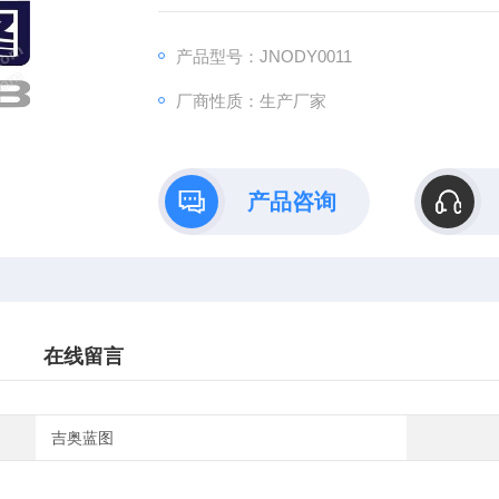
您是否因课题繁重而无暇顾及动物繁育管理？
是否担心实验动物的标准化饲养影响数据准确
产品型号：JNODY0011
或因特殊模型（如SPF级、基因编辑动物）的
厂商性质：生产厂家
选择代养服务，让我们解决一切后顾之忧，助
产品咨询
在线留言
吉奥蓝图