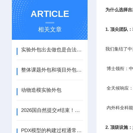
为什么选择吉
ARTICLE
相关文章
1. 顶尖团队
我们集结了中
实验外包出去做也是合法的 您花钱买时间 精力去治病救人
博士领衔：中
整体课题外包和项目外包-为什么越来越多的企业选择实验外包?
全天候响应：
动物造模实验外包
内外科全科能
2026国自然提交≠结束！注意：评审期新增“动态报告”，事关立项！
2. 顶级设施
PDX模型的构建过程通常包括以下步骤