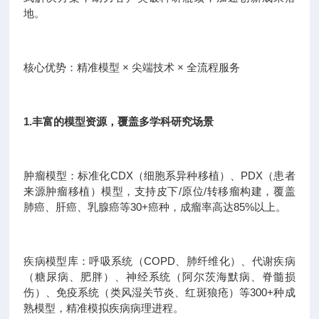
地。
核心优势：精准模型 × 尖端技术 × 全流程服务
1.丰富的模型资源，覆盖多学科研究场景
肿瘤模型：标准化CDX（细胞系异种移植）、PDX（患者
来源肿瘤移植）模型，支持皮下/原位/转移瘤构建，覆盖
肺癌、肝癌、乳腺癌等30+癌种，成瘤率高达85%以上。
疾病模型库：呼吸系统（COPD、肺纤维化）、代谢疾病
（糖尿病、肥胖）、神经系统（阿尔茨海默病、脊髓损
伤）、免疫系统（类风湿关节炎、红斑狼疮）等300+种成
熟模型，精准模拟疾病病理进程。