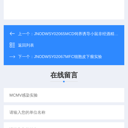
上一个：
JNODWSY02065MCD饲养诱导小鼠非经酒精性脂肪肝
返回列表
下一个：
JNODWSY02067MFC细胞皮下瘤实验
在线留言