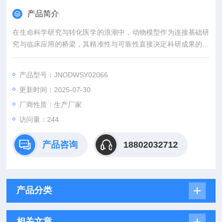
产品简介
在生命科学研究与转化医学的浪潮中，动物模型作为连接基础研
究与临床应用的桥梁，其精准性与可靠性直接决定科研成果的价
值。吉奥蓝图（JENNIO-LAB）深耕生物医学领域十余载，凭借
全链条技术平台、专业化模型库与标准化服务体系，为全球科研
产品型号：JNODWSY02066
机构、药企及医疗机构提供覆盖动物模型构建、药效评价、数据
更新时间：2025-07-30
分析与成果转化的一站式解决方案，助力客户突破科研瓶颈，加
速创新成果落地。
厂商性质：生产厂家
访问量：244
产品咨询
18802032712
产品分类
相关文章