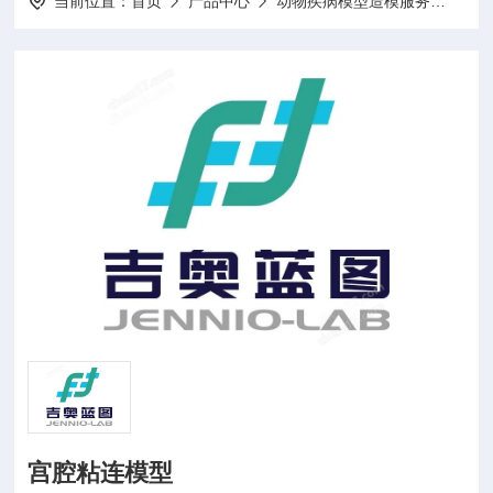
当前位置：
首页
产品中心
动物疾病模型造模服务
动物
宫腔粘连模型