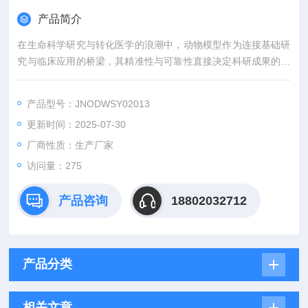
产品简介
在生命科学研究与转化医学的浪潮中，动物模型作为连接基础研
究与临床应用的桥梁，其精准性与可靠性直接决定科研成果的价
值。吉奥蓝图（JENNIO-LAB）深耕生物医学领域十余载，凭借
全链条技术平台、专业化模型库与标准化服务体系，为全球科研
产品型号：JNODWSY02013
机构、药企及医疗机构提供覆盖动物模型构建、药效评价、数据
更新时间：2025-07-30
分析与成果转化的一站式解决方案，助力客户突破科研瓶颈，加
速创新成果落地。
厂商性质：生产厂家
访问量：275
产品咨询
18802032712
产品分类
相关文章