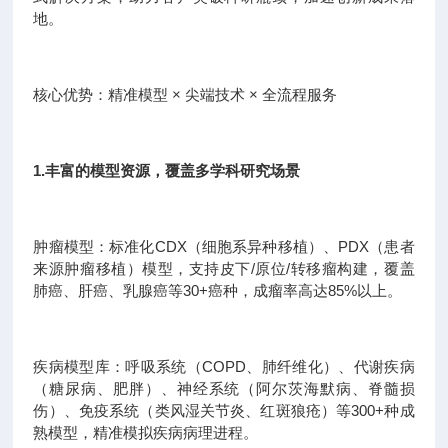
地。
核心优势：精准模型 × 尖端技术 × 全流程服务
1.丰富的模型资源，覆盖多学科研究场景
肿瘤模型：标准化CDX（细胞系异种移植）、PDX（患者
来源肿瘤移植）模型，支持皮下/原位/转移瘤构建，覆盖
肺癌、肝癌、乳腺癌等30+癌种，成瘤率高达85%以上。
疾病模型库：呼吸系统（COPD、肺纤维化）、代谢疾病
（糖尿病、肥胖）、神经系统（阿尔茨海默病、脊髓损
伤）、免疫系统（类风湿关节炎、红斑狼疮）等300+种成
熟模型，精准模拟疾病病理进程。