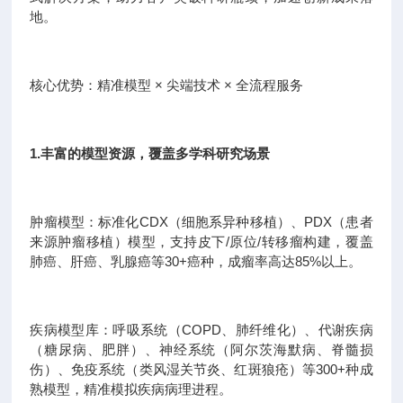
地。
核心优势：精准模型 × 尖端技术 × 全流程服务
1.丰富的模型资源，覆盖多学科研究场景
肿瘤模型：标准化CDX（细胞系异种移植）、PDX（患者
来源肿瘤移植）模型，支持皮下/原位/转移瘤构建，覆盖
肺癌、肝癌、乳腺癌等30+癌种，成瘤率高达85%以上。
疾病模型库：呼吸系统（COPD、肺纤维化）、代谢疾病
（糖尿病、肥胖）、神经系统（阿尔茨海默病、脊髓损
伤）、免疫系统（类风湿关节炎、红斑狼疮）等300+种成
熟模型，精准模拟疾病病理进程。