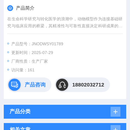
产品简介
在生命科学研究与转化医学的浪潮中，动物模型作为连接基础研
究与临床应用的桥梁，其精准性与可靠性直接决定科研成果的价
值。吉奥蓝图（JENNIO-LAB）深耕生物医学领域十余载，凭借
全链条技术平台、专业化模型库与标准化服务体系，为全球科研
产品型号：JNODWSY01789
机构、药企及医疗机构提供覆盖动物模型构建、药效评价、数据
更新时间：2025-07-29
分析与成果转化的一站式解决方案，助力客户突破科研瓶颈，加
速创新成果落地。
厂商性质：生产厂家
访问量：161
产品咨询
18802032712
产品分类
相关文章