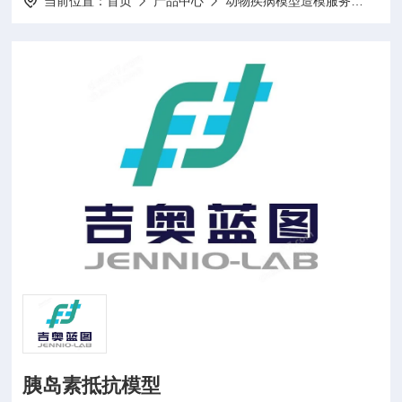
当前位置：
首页
产品中心
动物疾病模型造模服务
动物
胰岛素抵抗模型