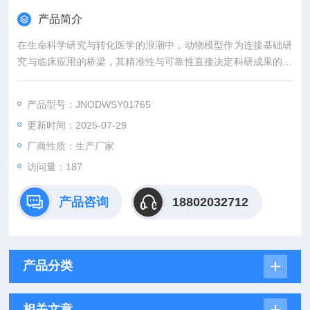
产品简介
在生命科学研究与转化医学的浪潮中，动物模型作为连接基础研
究与临床应用的桥梁，其精准性与可靠性直接决定科研成果的价
值。吉奥蓝图（JENNIO-LAB）深耕生物医学领域十余载，凭借
全链条技术平台、专业化模型库与标准化服务体系，为全球科研
产品型号：JNODWSY01765
机构、药企及医疗机构提供覆盖动物模型构建、药效评价、数据
更新时间：2025-07-29
分析与成果转化的一站式解决方案，助力客户突破科研瓶颈，加
速创新成果落地。
厂商性质：生产厂家
访问量：187
产品咨询
18802032712
产品分类
相关文章