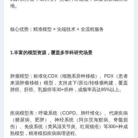
地。
核心优势：精准模型 × 尖端技术 × 全流程服务
1.丰富的模型资源，覆盖多学科研究场景
肿瘤模型：标准化CDX（细胞系异种移植）、PDX（患者
来源肿瘤移植）模型，支持皮下/原位/转移瘤构建，覆盖
肺癌、肝癌、乳腺癌等30+癌种，成瘤率高达85%以上。
疾病模型库：呼吸系统（COPD、肺纤维化）、代谢疾病
（糖尿病、肥胖）、神经系统（阿尔茨海默病、脊髓损
伤）、免疫系统（类风湿关节炎、红斑狼疮）等300+种成
熟模型，精准模拟疾病病理进程。