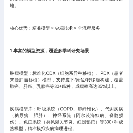
地。
核心优势：精准模型 × 尖端技术 × 全流程服务
1.丰富的模型资源，覆盖多学科研究场景
肿瘤模型：标准化CDX（细胞系异种移植）、PDX（患者
来源肿瘤移植）模型，支持皮下/原位/转移瘤构建，覆盖
肺癌、肝癌、乳腺癌等30+癌种，成瘤率高达85%以上。
疾病模型库：呼吸系统（COPD、肺纤维化）、代谢疾病
（糖尿病、肥胖）、神经系统（阿尔茨海默病、脊髓损
伤）、免疫系统（类风湿关节炎、红斑狼疮）等300+种成
熟模型，精准模拟疾病病理进程。