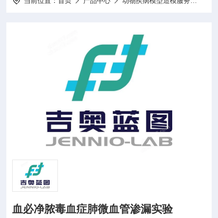
当前位置：
首页
产品中心
动物疾病模型造模服务
动物
血必净脓毒血症肺微血管渗漏实验