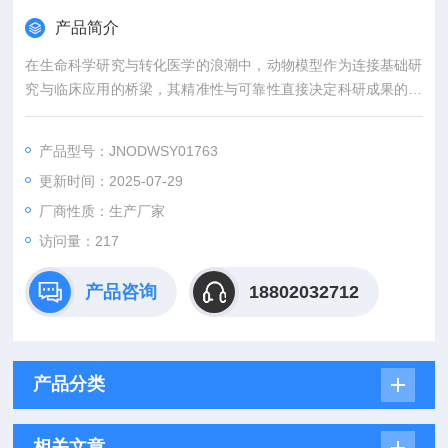
产品简介
在生命科学研究与转化医学的浪潮中，动物模型作为连接基础研
究与临床应用的桥梁，其精准性与可靠性直接决定科研成果的价
值。吉奥蓝图（JENNIO-LAB）深耕生物医学领域十余载，凭借
全链条技术平台、专业化模型库与标准化服务体系，为全球科研
产品型号：JNODWSY01763
机构、药企及医疗机构提供覆盖动物模型构建、药效评价、数据
更新时间：2025-07-29
分析与成果转化的一站式解决方案，助力客户突破科研瓶颈，加
速创新成果落地。
厂商性质：生产厂家
访问量：217
产品咨询
18802032712
产品分类
相关文章