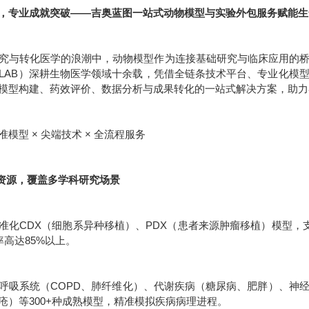
，专业成就突破——吉奥蓝图一站式动物模型与实验外包服务赋能生
究与转化医学的浪潮中，动物模型作为连接基础研究与临床应用的
IO-LAB）深耕生物医学领域十余载，凭借全链条技术平台、专业化
模型构建、药效评价、数据分析与成果转化的一站式解决方案，助力
模型 × 尖端技术 × 全流程服务
型资源，覆盖多学科研究场景
准化CDX（细胞系异种移植）、PDX（患者来源肿瘤移植）模型，支
率高达85%以上。
呼吸系统（COPD、肺纤维化）、代谢疾病（糖尿病、肥胖）、神
疮）等300+种成熟模型，精准模拟疾病病理进程。