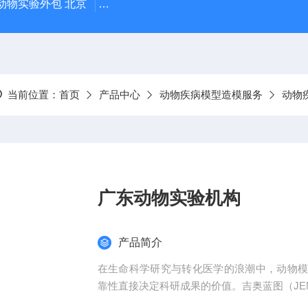
动物实验外包 北京
人源肿瘤细胞异种移植（CDX）小鼠模型
当前位置：
首页
产品中心
动物疾病模型造模服务
动物
广东动物实验机构
产品简介
在生命科学研究与转化医学的浪潮中，动物
靠性直接决定科研成果的价值。吉奥蓝图（JEN
平台、专业化模型库与标准化服务体系，为