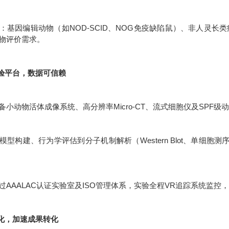
：基因编辑动物（如NOD-SCID、NOG免疫缺陷鼠）、非人灵长
物评价需求。
实验平台，数据可信赖
备小动物活体成像系统、高分辨率Micro-CT、流式细胞仪及SPF
模型构建、行为学评估到分子机制解析（Western Blot、单细胞
过AAALAC认证实验室及ISO管理体系，实验全程VR追踪系统监控，
体化，加速成果转化