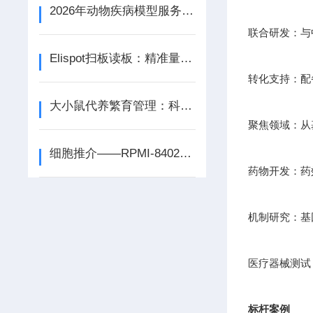
2026年动物疾病模型服务商选型攻略，避坑要点与服务商参考
联合研发：与
Elispot扫板读板：精准量化免疫应答的技术进展
转化支持：配
大小鼠代养繁育管理：科学代养的关键策略
聚焦领域：从
细胞推介——RPMI-8402人急性T淋巴细胞白血病细胞
药物开发：药
机制研究：基因
医疗器械测试
标杆案例