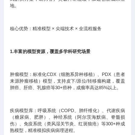
地。
核心优势：精准模型 × 尖端技术 × 全流程服务
1.丰富的模型资源，覆盖多学科研究场景
肿瘤模型：标准化CDX（细胞系异种移植）、PDX（患者
来源肿瘤移植）模型，支持皮下/原位/转移瘤构建，覆盖
肺癌、肝癌、乳腺癌等30+癌种，成瘤率高达85%以上。
疾病模型库：呼吸系统（COPD、肺纤维化）、代谢疾病
（糖尿病、肥胖）、神经系统（阿尔茨海默病、脊髓损
伤）、免疫系统（类风湿关节炎、红斑狼疮）等300+种成
熟模型，精准模拟疾病病理进程。