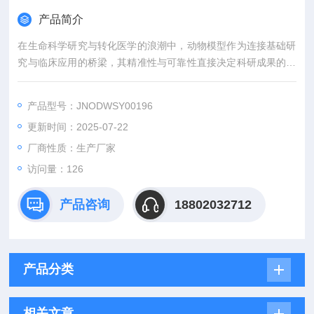
产品简介
在生命科学研究与转化医学的浪潮中，动物模型作为连接基础研
究与临床应用的桥梁，其精准性与可靠性直接决定科研成果的价
值。吉奥蓝图（JENNIO-LAB）深耕生物医学领域十余载，凭借
全链条技术平台、专业化模型库与标准化服务体系，为全球科研
产品型号：JNODWSY00196
机构、药企及医疗机构提供覆盖动物模型构建、药效评价、数据
更新时间：2025-07-22
分析与成果转化的一站式解决方案，助力客户突破科研瓶颈，加
速创新成果落地。
厂商性质：生产厂家
访问量：126
产品咨询
18802032712
产品分类
相关文章