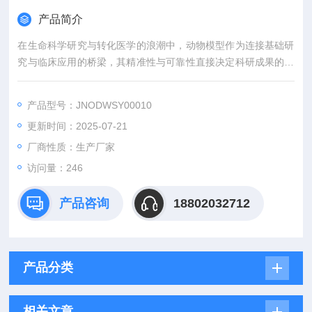
产品简介
在生命科学研究与转化医学的浪潮中，动物模型作为连接基础研
究与临床应用的桥梁，其精准性与可靠性直接决定科研成果的价
值。吉奥蓝图（JENNIO-LAB）深耕生物医学领域十余载，凭借
全链条技术平台、专业化模型库与标准化服务体系，为全球科研
产品型号：JNODWSY00010
机构、药企及医疗机构提供覆盖动物模型构建、药效评价、数据
更新时间：2025-07-21
分析与成果转化的一站式解决方案，助力客户突破科研瓶颈，加
速创新成果落地。
厂商性质：生产厂家
访问量：246
产品咨询
18802032712
产品分类
相关文章