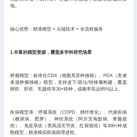
地。
核心优势：精准模型 × 尖端技术 × 全流程服务
1.丰富的模型资源，覆盖多学科研究场景
肿瘤模型：标准化CDX（细胞系异种移植）、PDX（患者
来源肿瘤移植）模型，支持皮下/原位/转移瘤构建，覆盖
肺癌、肝癌、乳腺癌等30+癌种，成瘤率高达85%以上。
疾病模型库：呼吸系统（COPD、肺纤维化）、代谢疾病
（糖尿病、肥胖）、神经系统（阿尔茨海默病、脊髓损
伤）、免疫系统（类风湿关节炎、红斑狼疮）等300+种成
熟模型，精准模拟疾病病理进程。