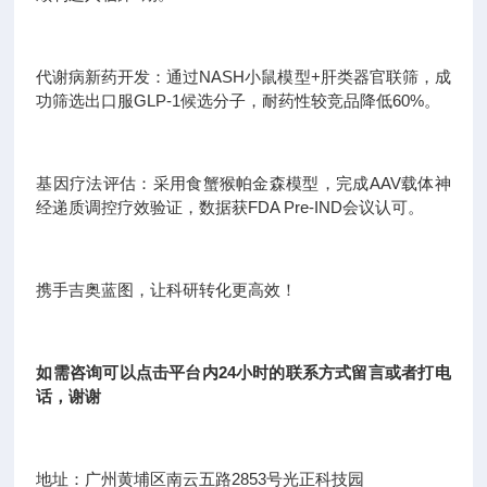
代谢病新药开发：通过NASH小鼠模型+肝类器官联筛，成
功筛选出口服GLP-1候选分子，耐药性较竞品降低60%。
基因疗法评估：采用食蟹猴帕金森模型，完成AAV载体神
经递质调控疗效验证，数据获FDA Pre-IND会议认可。
携手吉奥蓝图，让科研转化更高效！
如需咨询可以点击平台内24小时的联系方式留言或者打电
话，谢谢
地址：广州黄埔区南云五路2853号光正科技园