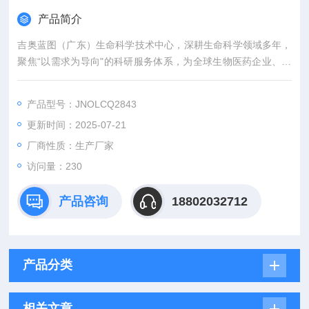
产品简介
吉奥蓝图（广东）生命科学技术中心，深耕生命科学领域多年，
聚焦“以需求为导向"的科研服务体系，为全球生物医药企业、科
研机构及临床单位提供从靶点发现到临床前研究的一站式、全链
式技术解决方案。我们以高效的体内外药效评价为核心，依托国
产品型号：JNOLCQ2843
际标准的实验平台和智能化管理体系，助力创新药物开发提速增
更新时间：2025-07-21
效！
厂商性质：生产厂家
访问量：230
产品咨询
18802032712
产品分类
相关文章