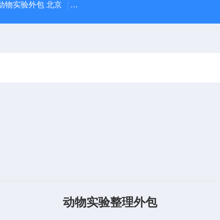
动物实验外包 北京
人源肿瘤细胞异种移植（CDX）小鼠模型
动物实验整理外包