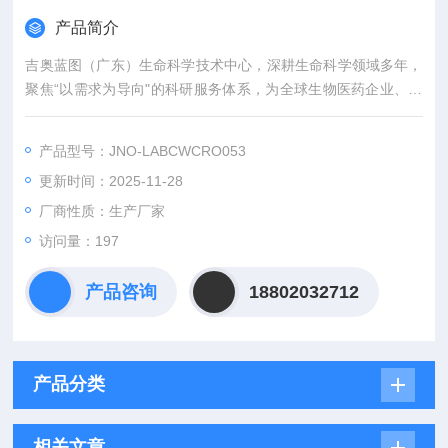
产品简介
吉奥蓝图（广东）生命科学技术中心，深耕生命科学领域多年，
聚焦“以需求为导向"的科研服务体系，为全球生物医药企业、科
研机构及临床单位提供从靶点发现到临床前研究的一站式、全链
式技术解决方案。我们以高效的体内外药效评价为核心，依托国
产品型号：JNO-LABCWCRO053
际标准的实验平台和智能化管理体系，助力创新药物开发提速增
更新时间：2025-11-28
效！
厂商性质：生产厂家
访问量：197
产品咨询
18802032712
产品分类
相关文章