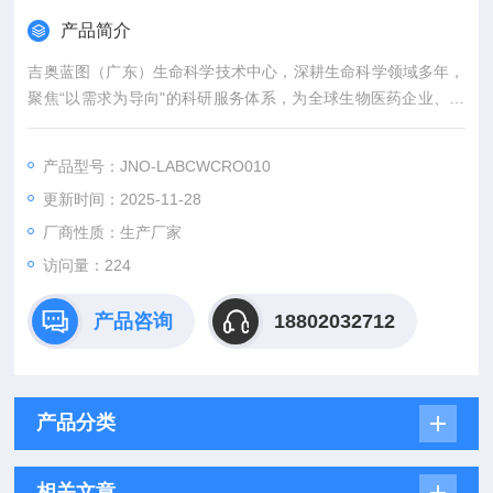
产品简介
吉奥蓝图（广东）生命科学技术中心，深耕生命科学领域多年，
聚焦“以需求为导向"的科研服务体系，为全球生物医药企业、科
研机构及临床单位提供从靶点发现到临床前研究的一站式、全链
式技术解决方案。我们以高效的体内外药效评价为核心，依托国
产品型号：JNO-LABCWCRO010
际标准的实验平台和智能化管理体系，助力创新药物开发提速增
更新时间：2025-11-28
效！
厂商性质：生产厂家
访问量：224
产品咨询
18802032712
产品分类
相关文章