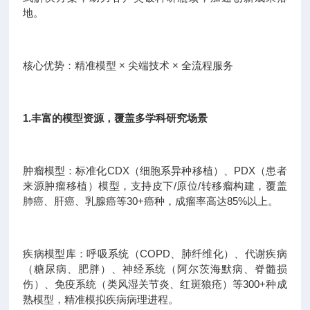
地。
核心优势：精准模型 × 尖端技术 × 全流程服务
1.丰富的模型资源，覆盖多学科研究场景
肿瘤模型：标准化CDX（细胞系异种移植）、PDX（患者
来源肿瘤移植）模型，支持皮下/原位/转移瘤构建，覆盖
肺癌、肝癌、乳腺癌等30+癌种，成瘤率高达85%以上。
疾病模型库：呼吸系统（COPD、肺纤维化）、代谢疾病
（糖尿病、肥胖）、神经系统（阿尔茨海默病、脊髓损
伤）、免疫系统（类风湿关节炎、红斑狼疮）等300+种成
熟模型，精准模拟疾病病理进程。