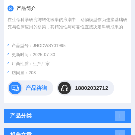
产品简介
在生命科学研究与转化医学的浪潮中，动物模型作为连接基础研
究与临床应用的桥梁，其精准性与可靠性直接决定科研成果的价
值。吉奥蓝图（JENNIO-LAB）深耕生物医学领域十余载，凭借
全链条技术平台、专业化模型库与标准化服务体系，为全球科研
产品型号：JNODWSY01995
机构、药企及医疗机构提供覆盖动物模型构建、药效评价、数据
更新时间：2025-07-30
分析与成果转化的一站式解决方案，助力客户突破科研瓶颈，加
速创新成果落地。
厂商性质：生产厂家
访问量：203
产品咨询
18802032712
产品分类
相关文章