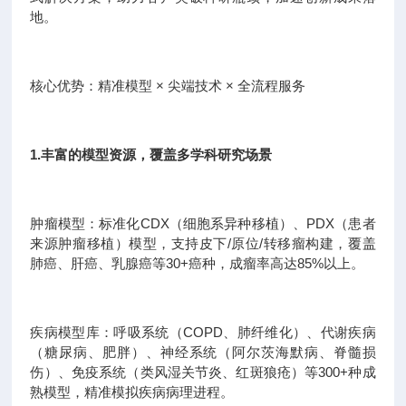
地。
核心优势：精准模型 × 尖端技术 × 全流程服务
1.丰富的模型资源，覆盖多学科研究场景
肿瘤模型：标准化CDX（细胞系异种移植）、PDX（患者
来源肿瘤移植）模型，支持皮下/原位/转移瘤构建，覆盖
肺癌、肝癌、乳腺癌等30+癌种，成瘤率高达85%以上。
疾病模型库：呼吸系统（COPD、肺纤维化）、代谢疾病
（糖尿病、肥胖）、神经系统（阿尔茨海默病、脊髓损
伤）、免疫系统（类风湿关节炎、红斑狼疮）等300+种成
熟模型，精准模拟疾病病理进程。