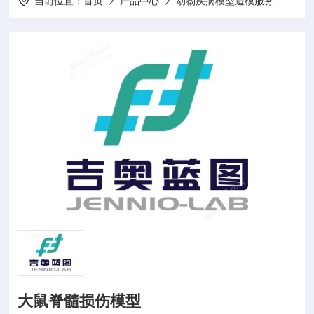
当前位置：
首页
产品中心
动物疾病模型造模服务
动物
大鼠脊髓损伤模型