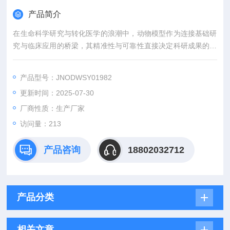
产品简介
在生命科学研究与转化医学的浪潮中，动物模型作为连接基础研
究与临床应用的桥梁，其精准性与可靠性直接决定科研成果的价
值。吉奥蓝图（JENNIO-LAB）深耕生物医学领域十余载，凭借
全链条技术平台、专业化模型库与标准化服务体系，为全球科研
产品型号：JNODWSY01982
机构、药企及医疗机构提供覆盖动物模型构建、药效评价、数据
更新时间：2025-07-30
分析与成果转化的一站式解决方案，助力客户突破科研瓶颈，加
速创新成果落地。
厂商性质：生产厂家
访问量：213
产品咨询
18802032712
产品分类
相关文章