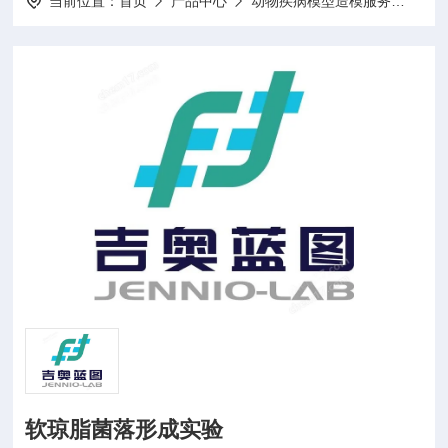
当前位置：
首页
产品中心
动物疾病模型造模服务
动物
软琼脂菌落形成实验