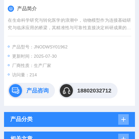
产品简介
在生命科学研究与转化医学的浪潮中，动物模型作为连接基础研
究与临床应用的桥梁，其精准性与可靠性直接决定科研成果的价
值。吉奥蓝图（JENNIO-LAB）深耕生物医学领域十余载，凭借
全链条技术平台、专业化模型库与标准化服务体系，为全球科研
产品型号：JNODWSY01962
机构、药企及医疗机构提供覆盖动物模型构建、药效评价、数据
更新时间：2025-07-30
分析与成果转化的一站式解决方案，助力客户突破科研瓶颈，加
速创新成果落地。
厂商性质：生产厂家
访问量：214
产品咨询
18802032712
产品分类
相关文章