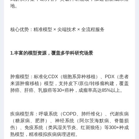
地。
核心优势：精准模型 × 尖端技术 × 全流程服务
1.丰富的模型资源，覆盖多学科研究场景
肿瘤模型：标准化CDX（细胞系异种移植）、PDX（患者
来源肿瘤移植）模型，支持皮下/原位/转移瘤构建，覆盖
肺癌、肝癌、乳腺癌等30+癌种，成瘤率高达85%以上。
疾病模型库：呼吸系统（COPD、肺纤维化）、代谢疾病
（糖尿病、肥胖）、神经系统（阿尔茨海默病、脊髓损
伤）、免疫系统（类风湿关节炎、红斑狼疮）等300+种成
熟模型，精准模拟疾病病理进程。