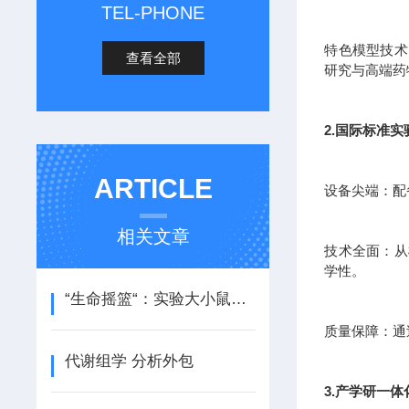
TEL-PHONE
特色模型技术
查看全部
研究与高端药
2.国际标准
ARTICLE
设备尖端：配
相关文章
技术全面：从
学性。
“生命摇篮“：实验大小鼠代养繁育的科学与艺术
质量保障：通
代谢组学 分析外包
3.产学研一