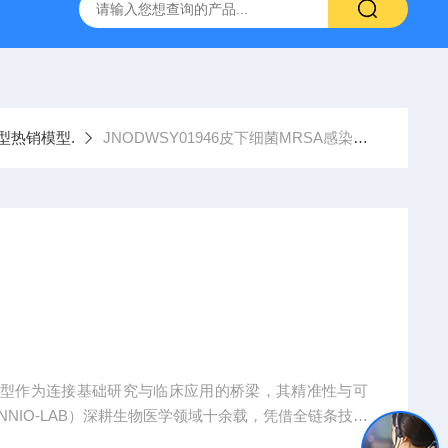
人源肿瘤组织异种移植（PDX）小鼠模型
流式实验外包
型热销模型.
JNODWSY01946皮下细菌MRSA感染治疗
模型作为连接基础研究与临床应用的桥梁，其精准性与可
NIO-LAB）深耕生物医学领域十余载，凭借全链条技术
全球科研机构、药企及医疗机构提供覆盖动物模型构建、