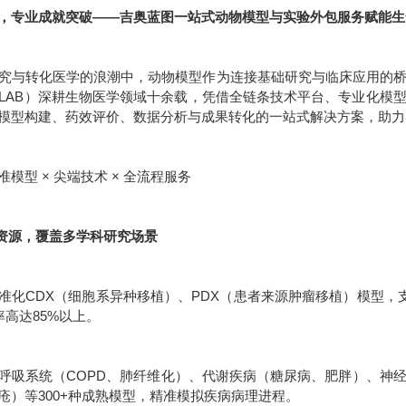
，专业成就突破——吉奥蓝图一站式动物模型与实验外包服务赋能生
究与转化医学的浪潮中，动物模型作为连接基础研究与临床应用的
IO-LAB）深耕生物医学领域十余载，凭借全链条技术平台、专业化
模型构建、药效评价、数据分析与成果转化的一站式解决方案，助力
模型 × 尖端技术 × 全流程服务
型资源，覆盖多学科研究场景
准化CDX（细胞系异种移植）、PDX（患者来源肿瘤移植）模型，支
率高达85%以上。
呼吸系统（COPD、肺纤维化）、代谢疾病（糖尿病、肥胖）、神
疮）等300+种成熟模型，精准模拟疾病病理进程。