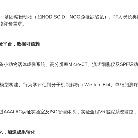
：基因编辑动物（如NOD-SCID、NOG免疫缺陷鼠）、非人灵长
物评价需求。
实验平台，数据可信赖
备小动物活体成像系统、高分辨率Micro-CT、流式细胞仪及SPF
模型构建、行为学评估到分子机制解析（Western Blot、单细胞
过AAALAC认证实验室及ISO管理体系，实验全程VR追踪系统监控，
体化，加速成果转化