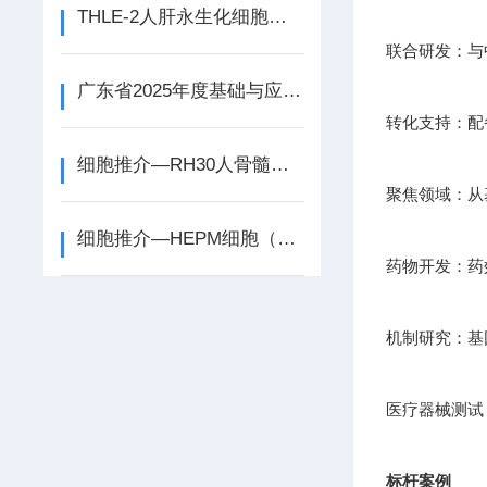
THLE-2人肝永生化细胞：探索生命之河的永动轮
联合研发：与
广东省2025年度基础与应用基础研究基金企业联合基金项目申报中
转化支持：配
细胞推介—RH30人骨髓横纹肌肉癌细胞
聚焦领域：从
细胞推介—HEPM细胞（人胚胎腭间充质细胞）
药物开发：药
机制研究：基因
医疗器械测试
标杆案例