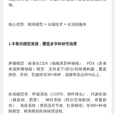
地。
核心优势：精准模型 × 尖端技术 × 全流程服务
1.丰富的模型资源，覆盖多学科研究场景
肿瘤模型：标准化CDX（细胞系异种移植）、PDX（患者
来源肿瘤移植）模型，支持皮下/原位/转移瘤构建，覆盖
肺癌、肝癌、乳腺癌等30+癌种，成瘤率高达85%以上。
疾病模型库：呼吸系统（COPD、肺纤维化）、代谢疾病
（糖尿病、肥胖）、神经系统（阿尔茨海默病、脊髓损
伤）、免疫系统（类风湿关节炎、红斑狼疮）等300+种成
熟模型，精准模拟疾病病理进程。