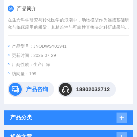
产品简介
在生命科学研究与转化医学的浪潮中，动物模型作为连接基础研
究与临床应用的桥梁，其精准性与可靠性直接决定科研成果的价
值。吉奥蓝图（JENNIO-LAB）深耕生物医学领域十余载，凭借
全链条技术平台、专业化模型库与标准化服务体系，为全球科研
产品型号：JNODWSY01941
机构、药企及医疗机构提供覆盖动物模型构建、药效评价、数据
更新时间：2025-07-29
分析与成果转化的一站式解决方案，助力客户突破科研瓶颈，加
速创新成果落地。
厂商性质：生产厂家
访问量：199
产品咨询
18802032712
产品分类
相关文章