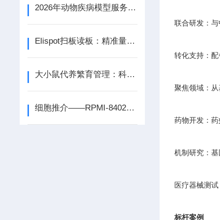
2026年动物疾病模型服务商选型攻略，避坑要点与服务商参考
联合研发：与
Elispot扫板读板：精准量化免疫应答的技术进展
转化支持：配
大小鼠代养繁育管理：科学代养的关键策略
聚焦领域：从
细胞推介——RPMI-8402人急性T淋巴细胞白血病细胞
药物开发：药
机制研究：基因
医疗器械测试
标杆案例