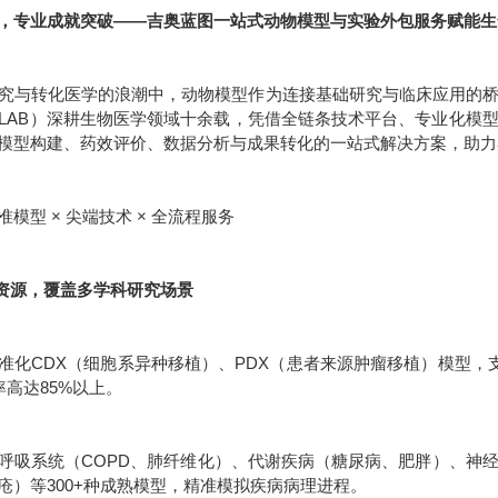
，专业成就突破——吉奥蓝图一站式动物模型与实验外包服务赋能生
究与转化医学的浪潮中，动物模型作为连接基础研究与临床应用的
IO-LAB）深耕生物医学领域十余载，凭借全链条技术平台、专业化
模型构建、药效评价、数据分析与成果转化的一站式解决方案，助力
模型 × 尖端技术 × 全流程服务
型资源，覆盖多学科研究场景
准化CDX（细胞系异种移植）、PDX（患者来源肿瘤移植）模型，支
率高达85%以上。
呼吸系统（COPD、肺纤维化）、代谢疾病（糖尿病、肥胖）、神
疮）等300+种成熟模型，精准模拟疾病病理进程。