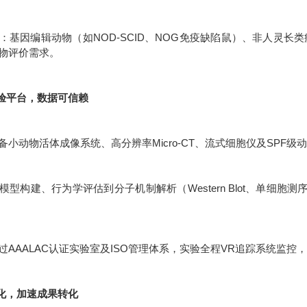
：基因编辑动物（如NOD-SCID、NOG免疫缺陷鼠）、非人灵长
物评价需求。
实验平台，数据可信赖
备小动物活体成像系统、高分辨率Micro-CT、流式细胞仪及SPF
模型构建、行为学评估到分子机制解析（Western Blot、单细胞
过AAALAC认证实验室及ISO管理体系，实验全程VR追踪系统监控，
体化，加速成果转化