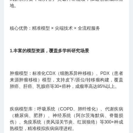
地。
核心优势：精准模型 × 尖端技术 × 全流程服务
1.丰富的模型资源，覆盖多学科研究场景
肿瘤模型：标准化CDX（细胞系异种移植）、PDX（患者
来源肿瘤移植）模型，支持皮下/原位/转移瘤构建，覆盖
肺癌、肝癌、乳腺癌等30+癌种，成瘤率高达85%以上。
疾病模型库：呼吸系统（COPD、肺纤维化）、代谢疾病
（糖尿病、肥胖）、神经系统（阿尔茨海默病、脊髓损
伤）、免疫系统（类风湿关节炎、红斑狼疮）等300+种成
熟模型，精准模拟疾病病理进程。