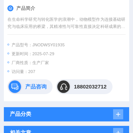
产品简介
在生命科学研究与转化医学的浪潮中，动物模型作为连接基础研
究与临床应用的桥梁，其精准性与可靠性直接决定科研成果的价
值。吉奥蓝图（JENNIO-LAB）深耕生物医学领域十余载，凭借
全链条技术平台、专业化模型库与标准化服务体系，为全球科研
产品型号：JNODWSY01935
机构、药企及医疗机构提供覆盖动物模型构建、药效评价、数据
更新时间：2025-07-29
分析与成果转化的一站式解决方案，助力客户突破科研瓶颈，加
速创新成果落地。
厂商性质：生产厂家
访问量：207
产品咨询
18802032712
产品分类
相关文章