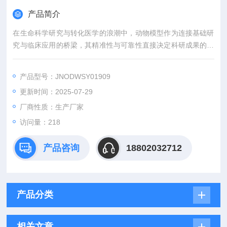
产品简介
在生命科学研究与转化医学的浪潮中，动物模型作为连接基础研
究与临床应用的桥梁，其精准性与可靠性直接决定科研成果的价
值。吉奥蓝图（JENNIO-LAB）深耕生物医学领域十余载，凭借
全链条技术平台、专业化模型库与标准化服务体系，为全球科研
产品型号：JNODWSY01909
机构、药企及医疗机构提供覆盖动物模型构建、药效评价、数据
更新时间：2025-07-29
分析与成果转化的一站式解决方案，助力客户突破科研瓶颈，加
速创新成果落地。
厂商性质：生产厂家
访问量：218
产品咨询
18802032712
产品分类
相关文章