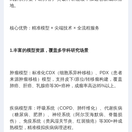
地。
核心优势：精准模型 × 尖端技术 × 全流程服务
1.丰富的模型资源，覆盖多学科研究场景
肿瘤模型：标准化CDX（细胞系异种移植）、PDX（患者
来源肿瘤移植）模型，支持皮下/原位/转移瘤构建，覆盖
肺癌、肝癌、乳腺癌等30+癌种，成瘤率高达85%以上。
疾病模型库：呼吸系统（COPD、肺纤维化）、代谢疾病
（糖尿病、肥胖）、神经系统（阿尔茨海默病、脊髓损
伤）、免疫系统（类风湿关节炎、红斑狼疮）等300+种成
熟模型，精准模拟疾病病理进程。