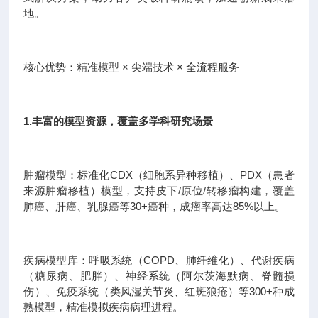
地。
核心优势：精准模型 × 尖端技术 × 全流程服务
1.丰富的模型资源，覆盖多学科研究场景
肿瘤模型：标准化CDX（细胞系异种移植）、PDX（患者
来源肿瘤移植）模型，支持皮下/原位/转移瘤构建，覆盖
肺癌、肝癌、乳腺癌等30+癌种，成瘤率高达85%以上。
疾病模型库：呼吸系统（COPD、肺纤维化）、代谢疾病
（糖尿病、肥胖）、神经系统（阿尔茨海默病、脊髓损
伤）、免疫系统（类风湿关节炎、红斑狼疮）等300+种成
熟模型，精准模拟疾病病理进程。