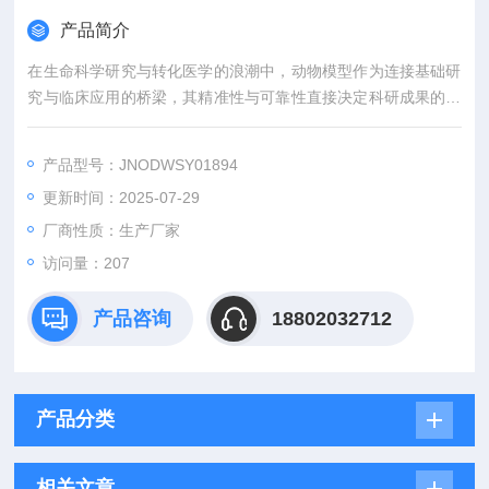
产品简介
在生命科学研究与转化医学的浪潮中，动物模型作为连接基础研
究与临床应用的桥梁，其精准性与可靠性直接决定科研成果的价
值。吉奥蓝图（JENNIO-LAB）深耕生物医学领域十余载，凭借
全链条技术平台、专业化模型库与标准化服务体系，为全球科研
产品型号：JNODWSY01894
机构、药企及医疗机构提供覆盖动物模型构建、药效评价、数据
更新时间：2025-07-29
分析与成果转化的一站式解决方案，助力客户突破科研瓶颈，加
速创新成果落地。
厂商性质：生产厂家
访问量：207
产品咨询
18802032712
产品分类
相关文章