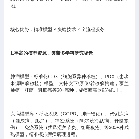
地。
核心优势：精准模型 × 尖端技术 × 全流程服务
1.丰富的模型资源，覆盖多学科研究场景
肿瘤模型：标准化CDX（细胞系异种移植）、PDX（患者
来源肿瘤移植）模型，支持皮下/原位/转移瘤构建，覆盖
肺癌、肝癌、乳腺癌等30+癌种，成瘤率高达85%以上。
疾病模型库：呼吸系统（COPD、肺纤维化）、代谢疾病
（糖尿病、肥胖）、神经系统（阿尔茨海默病、脊髓损
伤）、免疫系统（类风湿关节炎、红斑狼疮）等300+种成
熟模型，精准模拟疾病病理进程。