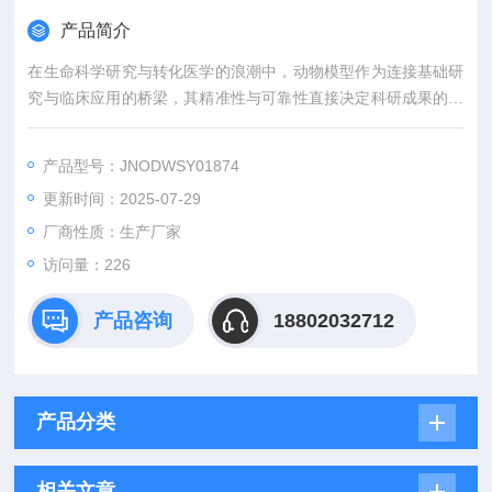
产品简介
在生命科学研究与转化医学的浪潮中，动物模型作为连接基础研
究与临床应用的桥梁，其精准性与可靠性直接决定科研成果的价
值。吉奥蓝图（JENNIO-LAB）深耕生物医学领域十余载，凭借
全链条技术平台、专业化模型库与标准化服务体系，为全球科研
产品型号：JNODWSY01874
机构、药企及医疗机构提供覆盖动物模型构建、药效评价、数据
更新时间：2025-07-29
分析与成果转化的一站式解决方案，助力客户突破科研瓶颈，加
速创新成果落地。
厂商性质：生产厂家
访问量：226
产品咨询
18802032712
产品分类
相关文章