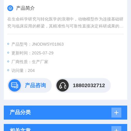
产品简介
在生命科学研究与转化医学的浪潮中，动物模型作为连接基础研
究与临床应用的桥梁，其精准性与可靠性直接决定科研成果的价
值。吉奥蓝图（JENNIO-LAB）深耕生物医学领域十余载，凭借
全链条技术平台、专业化模型库与标准化服务体系，为全球科研
产品型号：JNODWSY01863
机构、药企及医疗机构提供覆盖动物模型构建、药效评价、数据
更新时间：2025-07-29
分析与成果转化的一站式解决方案，助力客户突破科研瓶颈，加
速创新成果落地。
厂商性质：生产厂家
访问量：204
产品咨询
18802032712
产品分类
相关文章