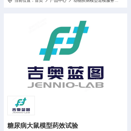
当前位置：
首页
产品中心
动物疾病模型造模服务
动物
糖尿病大鼠模型药效试验