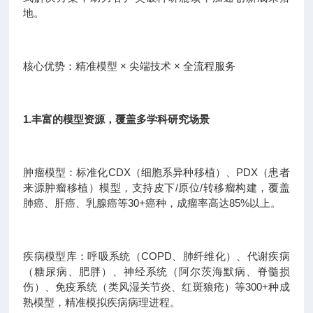
地。
核心优势：精准模型 × 尖端技术 × 全流程服务
1.丰富的模型资源，覆盖多学科研究场景
肿瘤模型：标准化CDX（细胞系异种移植）、PDX（患者
来源肿瘤移植）模型，支持皮下/原位/转移瘤构建，覆盖
肺癌、肝癌、乳腺癌等30+癌种，成瘤率高达85%以上。
疾病模型库：呼吸系统（COPD、肺纤维化）、代谢疾病
（糖尿病、肥胖）、神经系统（阿尔茨海默病、脊髓损
伤）、免疫系统（类风湿关节炎、红斑狼疮）等300+种成
熟模型，精准模拟疾病病理进程。