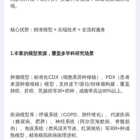
地。
核心优势：精准模型 × 尖端技术 × 全流程服务
1.丰富的模型资源，覆盖多学科研究场景
肿瘤模型：标准化CDX（细胞系异种移植）、PDX（患者
来源肿瘤移植）模型，支持皮下/原位/转移瘤构建，覆盖
肺癌、肝癌、乳腺癌等30+癌种，成瘤率高达85%以上。
疾病模型库：呼吸系统（COPD、肺纤维化）、代谢疾病
（糖尿病、肥胖）、神经系统（阿尔茨海默病、脊髓损
伤）、免疫系统（类风湿关节炎、红斑狼疮）等300+种成
熟模型，精准模拟疾病病理进程。