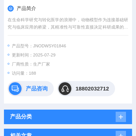
产品简介
在生命科学研究与转化医学的浪潮中，动物模型作为连接基础研
究与临床应用的桥梁，其精准性与可靠性直接决定科研成果的价
值。吉奥蓝图（JENNIO-LAB）深耕生物医学领域十余载，凭借
全链条技术平台、专业化模型库与标准化服务体系，为全球科研
产品型号：JNODWSY01846
机构、药企及医疗机构提供覆盖动物模型构建、药效评价、数据
更新时间：2025-07-29
分析与成果转化的一站式解决方案，助力客户突破科研瓶颈，加
速创新成果落地。
厂商性质：生产厂家
访问量：188
产品咨询
18802032712
产品分类
相关文章