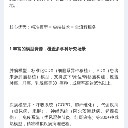
地。
核心优势：精准模型 × 尖端技术 × 全流程服务
1.丰富的模型资源，覆盖多学科研究场景
肿瘤模型：标准化CDX（细胞系异种移植）、PDX（患者
来源肿瘤移植）模型，支持皮下/原位/转移瘤构建，覆盖
肺癌、肝癌、乳腺癌等30+癌种，成瘤率高达85%以上。
疾病模型库：呼吸系统（COPD、肺纤维化）、代谢疾病
（糖尿病、肥胖）、神经系统（阿尔茨海默病、脊髓损
伤）、免疫系统（类风湿关节炎、红斑狼疮）等300+种成
熟模型，精准模拟疾病病理进程。