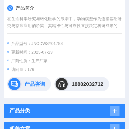
产品简介
在生命科学研究与转化医学的浪潮中，动物模型作为连接基础研
究与临床应用的桥梁，其精准性与可靠性直接决定科研成果的价
值。吉奥蓝图（JENNIO-LAB）深耕生物医学领域十余载，凭借
全链条技术平台、专业化模型库与标准化服务体系，为全球科研
产品型号：JNODWSY01783
机构、药企及医疗机构提供覆盖动物模型构建、药效评价、数据
更新时间：2025-07-29
分析与成果转化的一站式解决方案，助力客户突破科研瓶颈，加
速创新成果落地。
厂商性质：生产厂家
访问量：176
产品咨询
18802032712
产品分类
相关文章