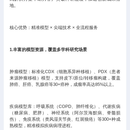
地。
核心优势：精准模型 × 尖端技术 × 全流程服务
1.丰富的模型资源，覆盖多学科研究场景
肿瘤模型：标准化CDX（细胞系异种移植）、PDX（患者
来源肿瘤移植）模型，支持皮下/原位/转移瘤构建，覆盖
肺癌、肝癌、乳腺癌等30+癌种，成瘤率高达85%以上。
疾病模型库：呼吸系统（COPD、肺纤维化）、代谢疾病
（糖尿病、肥胖）、神经系统（阿尔茨海默病、脊髓损
伤）、免疫系统（类风湿关节炎、红斑狼疮）等300+种成
熟模型，精准模拟疾病病理进程。