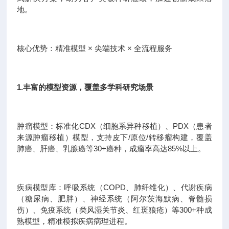
地。
核心优势：精准模型 × 尖端技术 × 全流程服务
1.丰富的模型资源，覆盖多学科研究场景
肿瘤模型：标准化CDX（细胞系异种移植）、PDX（患者
来源肿瘤移植）模型，支持皮下/原位/转移瘤构建，覆盖
肺癌、肝癌、乳腺癌等30+癌种，成瘤率高达85%以上。
疾病模型库：呼吸系统（COPD、肺纤维化）、代谢疾病
（糖尿病、肥胖）、神经系统（阿尔茨海默病、脊髓损
伤）、免疫系统（类风湿关节炎、红斑狼疮）等300+种成
熟模型，精准模拟疾病病理进程。