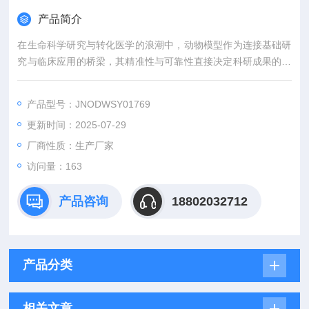
产品简介
在生命科学研究与转化医学的浪潮中，动物模型作为连接基础研
究与临床应用的桥梁，其精准性与可靠性直接决定科研成果的价
值。吉奥蓝图（JENNIO-LAB）深耕生物医学领域十余载，凭借
全链条技术平台、专业化模型库与标准化服务体系，为全球科研
产品型号：JNODWSY01769
机构、药企及医疗机构提供覆盖动物模型构建、药效评价、数据
更新时间：2025-07-29
分析与成果转化的一站式解决方案，助力客户突破科研瓶颈，加
速创新成果落地。
厂商性质：生产厂家
访问量：163
产品咨询
18802032712
产品分类
相关文章