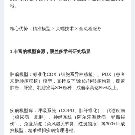
地。
核心优势：精准模型 × 尖端技术 × 全流程服务
1.丰富的模型资源，覆盖多学科研究场景
肿瘤模型：标准化CDX（细胞系异种移植）、PDX（患者
来源肿瘤移植）模型，支持皮下/原位/转移瘤构建，覆盖
肺癌、肝癌、乳腺癌等30+癌种，成瘤率高达85%以上。
疾病模型库：呼吸系统（COPD、肺纤维化）、代谢疾病
（糖尿病、肥胖）、神经系统（阿尔茨海默病、脊髓损
伤）、免疫系统（类风湿关节炎、红斑狼疮）等300+种成
熟模型，精准模拟疾病病理进程。