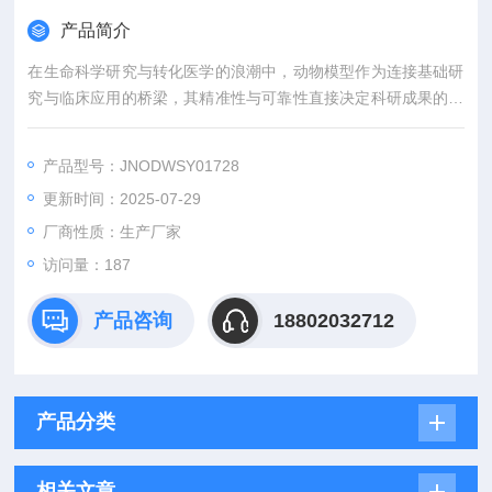
产品简介
在生命科学研究与转化医学的浪潮中，动物模型作为连接基础研
究与临床应用的桥梁，其精准性与可靠性直接决定科研成果的价
值。吉奥蓝图（JENNIO-LAB）深耕生物医学领域十余载，凭借
全链条技术平台、专业化模型库与标准化服务体系，为全球科研
产品型号：JNODWSY01728
机构、药企及医疗机构提供覆盖动物模型构建、药效评价、数据
更新时间：2025-07-29
分析与成果转化的一站式解决方案，助力客户突破科研瓶颈，加
速创新成果落地。
厂商性质：生产厂家
访问量：187
产品咨询
18802032712
产品分类
相关文章