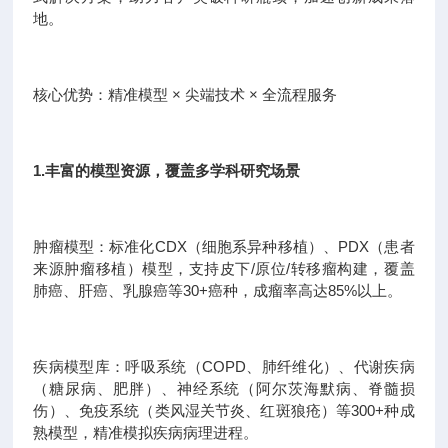
地。
核心优势：精准模型 × 尖端技术 × 全流程服务
1.丰富的模型资源，覆盖多学科研究场景
肿瘤模型：标准化CDX（细胞系异种移植）、PDX（患者
来源肿瘤移植）模型，支持皮下/原位/转移瘤构建，覆盖
肺癌、肝癌、乳腺癌等30+癌种，成瘤率高达85%以上。
疾病模型库：呼吸系统（COPD、肺纤维化）、代谢疾病
（糖尿病、肥胖）、神经系统（阿尔茨海默病、脊髓损
伤）、免疫系统（类风湿关节炎、红斑狼疮）等300+种成
熟模型，精准模拟疾病病理进程。