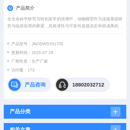
产品简介
在生命科学研究与转化医学的浪潮中，动物模型作为连接基础研
究与临床应用的桥梁，其精准性与可靠性直接决定科研成果的价
值。吉奥蓝图（JENNIO-LAB）深耕生物医学领域十余载，凭借
全链条技术平台、专业化模型库与标准化服务体系，为全球科研
产品型号：JNODWSY01705
机构、药企及医疗机构提供覆盖动物模型构建、药效评价、数据
更新时间：2025-07-29
分析与成果转化的一站式解决方案，助力客户突破科研瓶颈，加
速创新成果落地。
厂商性质：生产厂家
访问量：173
产品咨询
18802032712
产品分类
相关文章