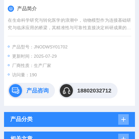
产品简介
在生命科学研究与转化医学的浪潮中，动物模型作为连接基础研
究与临床应用的桥梁，其精准性与可靠性直接决定科研成果的价
值。吉奥蓝图（JENNIO-LAB）深耕生物医学领域十余载，凭借
全链条技术平台、专业化模型库与标准化服务体系，为全球科研
产品型号：JNODWSY01702
机构、药企及医疗机构提供覆盖动物模型构建、药效评价、数据
更新时间：2025-07-29
分析与成果转化的一站式解决方案，助力客户突破科研瓶颈，加
速创新成果落地。
厂商性质：生产厂家
访问量：190
产品咨询
18802032712
产品分类
相关文章