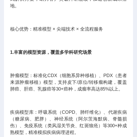
地。
核心优势：精准模型 × 尖端技术 × 全流程服务
1.丰富的模型资源，覆盖多学科研究场景
肿瘤模型：标准化CDX（细胞系异种移植）、PDX（患者
来源肿瘤移植）模型，支持皮下/原位/转移瘤构建，覆盖
肺癌、肝癌、乳腺癌等30+癌种，成瘤率高达85%以上。
疾病模型库：呼吸系统（COPD、肺纤维化）、代谢疾病
（糖尿病、肥胖）、神经系统（阿尔茨海默病、脊髓损
伤）、免疫系统（类风湿关节炎、红斑狼疮）等300+种成
熟模型，精准模拟疾病病理进程。