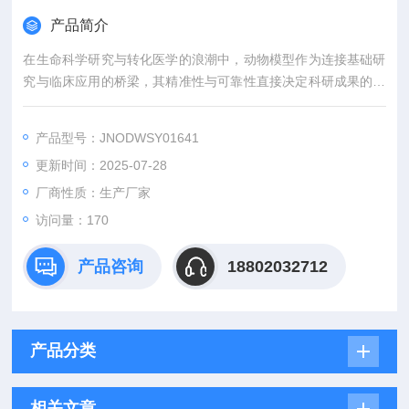
产品简介
在生命科学研究与转化医学的浪潮中，动物模型作为连接基础研
究与临床应用的桥梁，其精准性与可靠性直接决定科研成果的价
值。吉奥蓝图（JENNIO-LAB）深耕生物医学领域十余载，凭借
全链条技术平台、专业化模型库与标准化服务体系，为全球科研
产品型号：JNODWSY01641
机构、药企及医疗机构提供覆盖动物模型构建、药效评价、数据
更新时间：2025-07-28
分析与成果转化的一站式解决方案，助力客户突破科研瓶颈，加
速创新成果落地。
厂商性质：生产厂家
访问量：170
产品咨询
18802032712
产品分类
相关文章