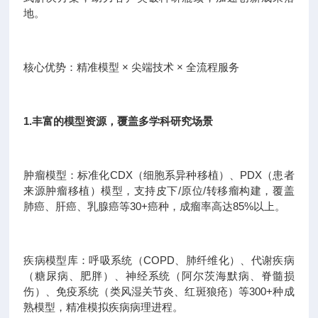
地。
核心优势：精准模型 × 尖端技术 × 全流程服务
1.丰富的模型资源，覆盖多学科研究场景
肿瘤模型：标准化CDX（细胞系异种移植）、PDX（患者
来源肿瘤移植）模型，支持皮下/原位/转移瘤构建，覆盖
肺癌、肝癌、乳腺癌等30+癌种，成瘤率高达85%以上。
疾病模型库：呼吸系统（COPD、肺纤维化）、代谢疾病
（糖尿病、肥胖）、神经系统（阿尔茨海默病、脊髓损
伤）、免疫系统（类风湿关节炎、红斑狼疮）等300+种成
熟模型，精准模拟疾病病理进程。