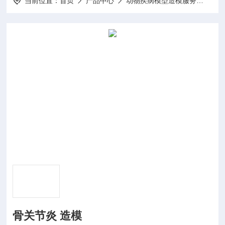
当前位置：
首页
产品中心
动物疾病模型造模服务
动物
骨关节炎 造模