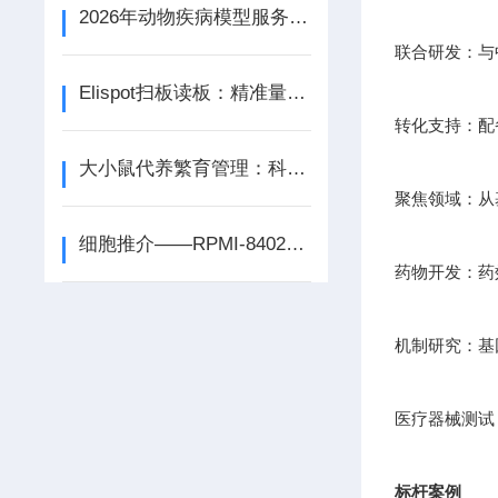
2026年动物疾病模型服务商选型攻略，避坑要点与服务商参考
联合研发：与
Elispot扫板读板：精准量化免疫应答的技术进展
转化支持：配
大小鼠代养繁育管理：科学代养的关键策略
聚焦领域：从
细胞推介——RPMI-8402人急性T淋巴细胞白血病细胞
药物开发：药
机制研究：基因
医疗器械测试
标杆案例