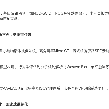
：基因编辑动物（如NOD-SCID、NOG免疫缺陷鼠）、非人灵长
物评价需求。
实验平台，数据可信赖
备小动物活体成像系统、高分辨率Micro-CT、流式细胞仪及SPF
模型构建、行为学评估到分子机制解析（Western Blot、单细胞
过AAALAC认证实验室及ISO管理体系，实验全程VR追踪系统监控，
体化，加速成果转化