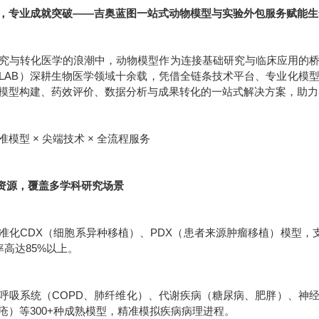
，专业成就突破——吉奥蓝图一站式动物模型与实验外包服务赋能生
究与转化医学的浪潮中，动物模型作为连接基础研究与临床应用的
IO-LAB）深耕生物医学领域十余载，凭借全链条技术平台、专业化
模型构建、药效评价、数据分析与成果转化的一站式解决方案，助力
模型 × 尖端技术 × 全流程服务
型资源，覆盖多学科研究场景
准化CDX（细胞系异种移植）、PDX（患者来源肿瘤移植）模型，支
率高达85%以上。
呼吸系统（COPD、肺纤维化）、代谢疾病（糖尿病、肥胖）、神
疮）等300+种成熟模型，精准模拟疾病病理进程。