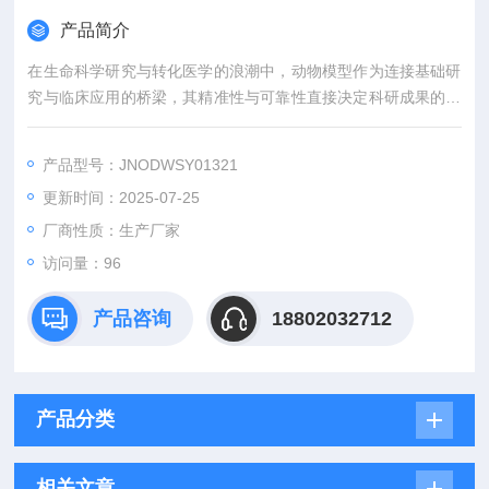
产品简介
在生命科学研究与转化医学的浪潮中，动物模型作为连接基础研
究与临床应用的桥梁，其精准性与可靠性直接决定科研成果的价
值。吉奥蓝图（JENNIO-LAB）深耕生物医学领域十余载，凭借
全链条技术平台、专业化模型库与标准化服务体系，为全球科研
产品型号：JNODWSY01321
机构、药企及医疗机构提供覆盖动物模型构建、药效评价、数据
更新时间：2025-07-25
分析与成果转化的一站式解决方案，助力客户突破科研瓶颈，加
速创新成果落地。
厂商性质：生产厂家
访问量：96
产品咨询
18802032712
产品分类
相关文章