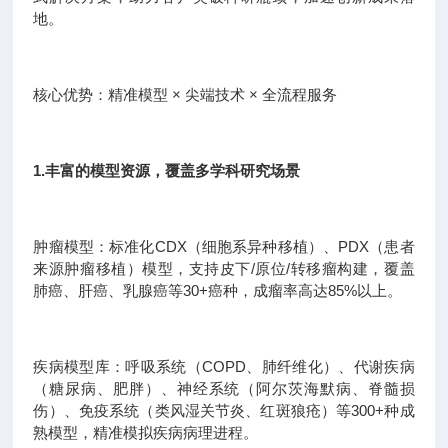
地。
核心优势：精准模型 × 尖端技术 × 全流程服务
1.丰富的模型资源，覆盖多学科研究场景
肿瘤模型：标准化CDX（细胞系异种移植）、PDX（患者
来源肿瘤移植）模型，支持皮下/原位/转移瘤构建，覆盖
肺癌、肝癌、乳腺癌等30+癌种，成瘤率高达85%以上。
疾病模型库：呼吸系统（COPD、肺纤维化）、代谢疾病
（糖尿病、肥胖）、神经系统（阿尔茨海默病、脊髓损
伤）、免疫系统（类风湿关节炎、红斑狼疮）等300+种成
熟模型，精准模拟疾病病理进程。