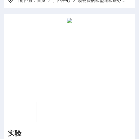
当前位置：
首页
产品中心
动物疾病模型造模服务
动物
实验