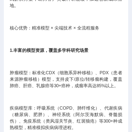
地。
核心优势：精准模型 × 尖端技术 × 全流程服务
1.丰富的模型资源，覆盖多学科研究场景
肿瘤模型：标准化CDX（细胞系异种移植）、PDX（患者
来源肿瘤移植）模型，支持皮下/原位/转移瘤构建，覆盖
肺癌、肝癌、乳腺癌等30+癌种，成瘤率高达85%以上。
疾病模型库：呼吸系统（COPD、肺纤维化）、代谢疾病
（糖尿病、肥胖）、神经系统（阿尔茨海默病、脊髓损
伤）、免疫系统（类风湿关节炎、红斑狼疮）等300+种成
熟模型，精准模拟疾病病理进程。