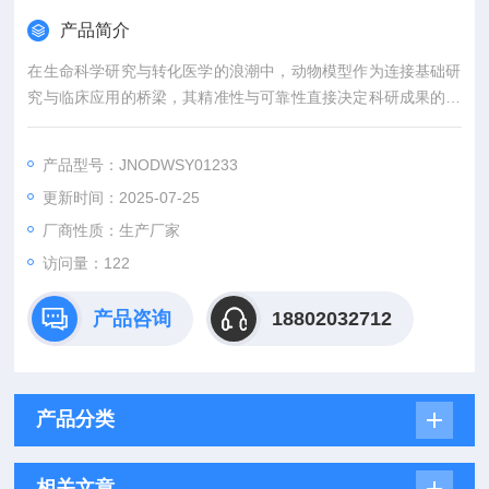
产品简介
在生命科学研究与转化医学的浪潮中，动物模型作为连接基础研
究与临床应用的桥梁，其精准性与可靠性直接决定科研成果的价
值。吉奥蓝图（JENNIO-LAB）深耕生物医学领域十余载，凭借
全链条技术平台、专业化模型库与标准化服务体系，为全球科研
产品型号：JNODWSY01233
机构、药企及医疗机构提供覆盖动物模型构建、药效评价、数据
更新时间：2025-07-25
分析与成果转化的一站式解决方案，助力客户突破科研瓶颈，加
速创新成果落地。
厂商性质：生产厂家
访问量：122
产品咨询
18802032712
产品分类
相关文章