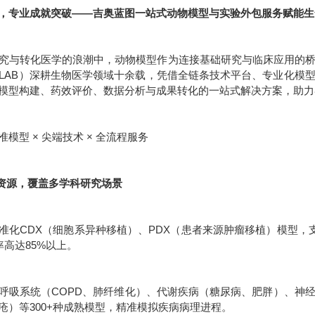
，专业成就突破——吉奥蓝图一站式动物模型与实验外包服务赋能生
究与转化医学的浪潮中，动物模型作为连接基础研究与临床应用的
IO-LAB）深耕生物医学领域十余载，凭借全链条技术平台、专业化
模型构建、药效评价、数据分析与成果转化的一站式解决方案，助力
模型 × 尖端技术 × 全流程服务
型资源，覆盖多学科研究场景
准化CDX（细胞系异种移植）、PDX（患者来源肿瘤移植）模型，支
率高达85%以上。
呼吸系统（COPD、肺纤维化）、代谢疾病（糖尿病、肥胖）、神
疮）等300+种成熟模型，精准模拟疾病病理进程。