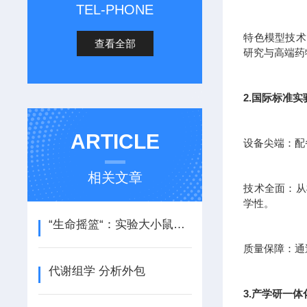
TEL-PHONE
特色模型技术
查看全部
研究与高端药
2.国际标准
ARTICLE
设备尖端：配
相关文章
技术全面：从
学性。
“生命摇篮“：实验大小鼠代养繁育的科学与艺术
质量保障：通
代谢组学 分析外包
3.产学研一