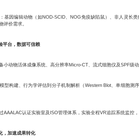
：基因编辑动物（如NOD-SCID、NOG免疫缺陷鼠）、非人灵长
物评价需求。
实验平台，数据可信赖
备小动物活体成像系统、高分辨率Micro-CT、流式细胞仪及SPF
模型构建、行为学评估到分子机制解析（Western Blot、单细胞
过AAALAC认证实验室及ISO管理体系，实验全程VR追踪系统监控，
体化，加速成果转化