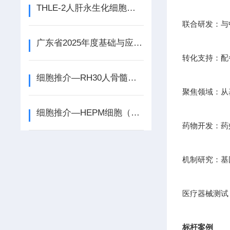
THLE-2人肝永生化细胞：探索生命之河的永动轮
联合研发：与
广东省2025年度基础与应用基础研究基金企业联合基金项目申报中
转化支持：配
细胞推介—RH30人骨髓横纹肌肉癌细胞
聚焦领域：从
细胞推介—HEPM细胞（人胚胎腭间充质细胞）
药物开发：药
机制研究：基因
医疗器械测试
标杆案例