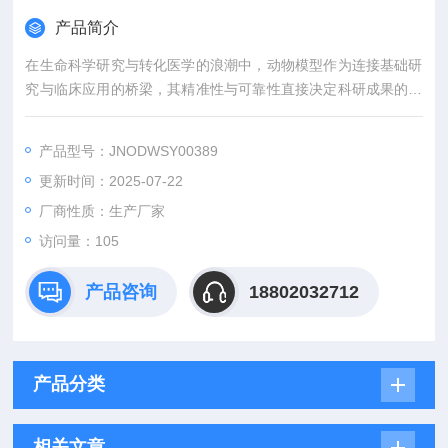
产品简介
在生命科学研究与转化医学的浪潮中，动物模型作为连接基础研
究与临床应用的桥梁，其精准性与可靠性直接决定科研成果的价
值。吉奥蓝图（JENNIO-LAB）深耕生物医学领域十余载，凭借
全链条技术平台、专业化模型库与标准化服务体系，为全球科研
产品型号：JNODWSY00389
机构、药企及医疗机构提供覆盖动物模型构建、药效评价、数据
更新时间：2025-07-22
分析与成果转化的一站式解决方案，助力客户突破科研瓶颈，加
速创新成果落地。
厂商性质：生产厂家
访问量：105
产品咨询
18802032712
产品分类
相关文章