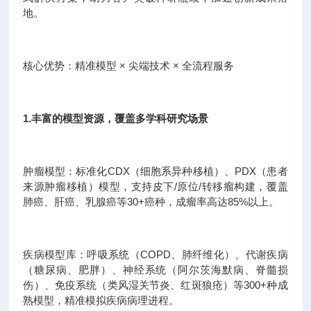
地。
核心优势：精准模型 × 尖端技术 × 全流程服务
1.丰富的模型资源，覆盖多学科研究场景
肿瘤模型：标准化CDX（细胞系异种移植）、PDX（患者
来源肿瘤移植）模型，支持皮下/原位/转移瘤构建，覆盖
肺癌、肝癌、乳腺癌等30+癌种，成瘤率高达85%以上。
疾病模型库：呼吸系统（COPD、肺纤维化）、代谢疾病
（糖尿病、肥胖）、神经系统（阿尔茨海默病、脊髓损
伤）、免疫系统（类风湿关节炎、红斑狼疮）等300+种成
熟模型，精准模拟疾病病理进程。