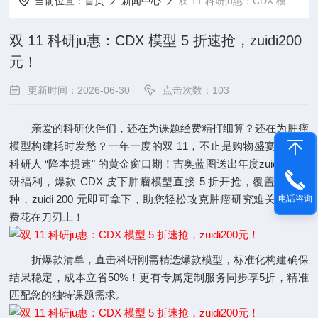
当前位置：
首页
新闻中心
双 11 科研ju惠：CDX 模型 5 折速抢，zuidi200元！
双 11 科研ju惠：CDX 模型 5 折速抢，zuidi200
元！
更新时间：2026-06-30
点击次数：103
亲爱的科研伙伴们，还在为课题经费精打细算？还在为肿瘤
模型构建耗时发愁？一年一度的双 11，不止是购物盛宴，更是
科研人 “降本提速" 的黄金窗口期！吉奥蓝图送出年度zuiqiang科
研福利，爆款 CDX 皮下肿瘤模型直接 5 折开抢，覆盖高发癌
种，zuidi 200 元即可拿下，助您轻松攻克肿瘤研究难关，让经
电话咨询
费花在刀刃上！
折爆款清单，直击科研刚需精选爆款模型，标准化构建确保
结果稳定，成本立省50%！更有专属定制服务同步享5折，精准
匹配您的独特课题需求。