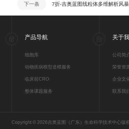
下一条
7折-吉奥蓝图线粒体多维解析风
产品导航
关于
细胞库
公司简
动物疾病模型造模服务
荣誉资
临床前CRO
企业文
整体课题服务
联系我
Copyright © 2026吉奥蓝图（广东）生命科学技术中