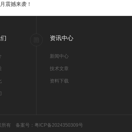
暴月震撼来袭！
我们
资讯中心
介
新闻中心
质
技术文章
化
资料下载
们
心版权所有
备案号：粤ICP备2024350309号