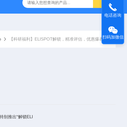
人源肿瘤组织异种移植（PDX）小鼠模型
流式实验外包
电话咨询
扫码加微信
心
【科研福利】ELISPOT解锁，精准评估，优惠爆表！
推出“解锁ELI